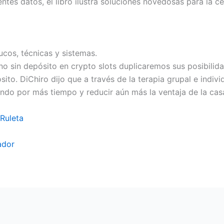
ientes datos, el libro ilustra soluciones novedosas para la c
rucos, técnicas y sistemas.
no sin depósito en crypto slots duplicaremos sus posibilid
ito. DiChiro dijo que a través de la terapia grupal e indiv
ando por más tiempo y reducir aún más la ventaja de la cas
Ruleta
ador