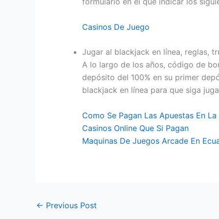
formulario en el que indicar los sigu
Casinos De Juego
Jugar al blackjack en línea, reglas, t
A lo largo de los años, código de bo
depósito del 100% en su primer depós
blackjack en línea para que siga jug
Como Se Pagan Las Apuestas En La 
Casinos Online Que Si Pagan
Maquinas De Juegos Arcade En Ecu
←
Previous Post