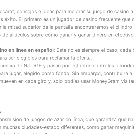
carat, consejos e ideas para mejorar su juego de casino a
s éxito. El primero es un jugador de casino frecuente que 
n la mitad superior de la pantalla encontraremos el cilindr
no de artículos sobre cómo ganar y ganar dinero en efectivo
ino en línea en español:
Este no es siempre el caso, cada 
ra ser elegibles para reclamar la oferta.
icencia de NJ DGE y pasan por estrictos controles periódi
ara jugar, elegido como fondo. Sin embargo, contribuirá a 
ueven en cada giro y, solo podías usar MoneyGram visitan
.
a.
transmisión de juegos de azar en línea, que garantiza que n
en muchas ciudades-estado diferentes, como ganar maquini