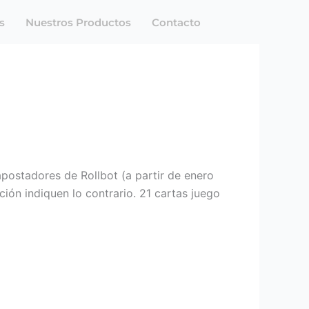
s
Nuestros Productos
Contacto
 apostadores de Rollbot (a partir de enero
ión indiquen lo contrario. 21 cartas juego