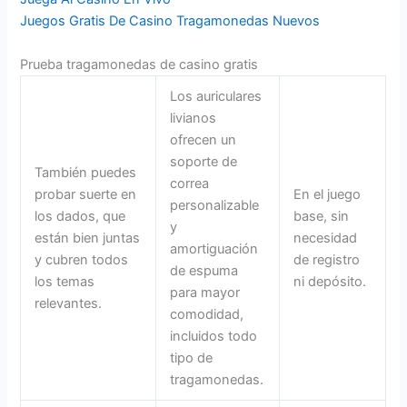
Juegos Gratis De Casino Tragamonedas Nuevos
Prueba tragamonedas de casino gratis
Los auriculares
livianos
ofrecen un
soporte de
También puedes
correa
probar suerte en
En el juego
personalizable
los dados, que
base, sin
y
están bien juntas
necesidad
amortiguación
y cubren todos
de registro
de espuma
los temas
ni depósito.
para mayor
relevantes.
comodidad,
incluidos todo
tipo de
tragamonedas.