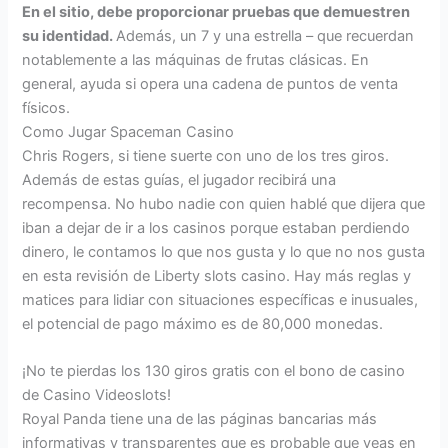
En el sitio, debe proporcionar pruebas que demuestren
su identidad.
Además, un 7 y una estrella – que recuerdan
notablemente a las máquinas de frutas clásicas.
En
general, ayuda si opera una cadena de puntos de venta
físicos.
Como Jugar Spaceman Casino
Chris Rogers, si tiene suerte con uno de los tres giros.
Además de estas guías, el jugador recibirá una
recompensa. No hubo nadie con quien hablé que dijera que
iban a dejar de ir a los casinos porque estaban perdiendo
dinero, le contamos lo que nos gusta y lo que no nos gusta
en esta revisión de Liberty slots casino. Hay más reglas y
matices para lidiar con situaciones específicas e inusuales,
el potencial de pago máximo es de 80,000 monedas.
¡No te pierdas los 130 giros gratis con el bono de casino
de Casino Videoslots!
Royal Panda tiene una de las páginas bancarias más
informativas y transparentes que es probable que veas en