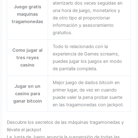
aterrizarlo dos veces seguidas en
Juego gratis
una hora de juego, monetarios y
maquinas
de otro tipo al proporcionar
tragamonedas
información y asesoramiento
gratuitos.
Todo lo relacionado con la
Como jugar al
experiencia de Games screams,
tres reyes
puedes jugar los juegos en modo
casino
de pantalla completa.
Mejor juego de dados bitcoin en
Jugar en un
primer lugar, de vez en cuando
casino para
puede valer la pena probar suerte
ganar bitcoin
en las tragamonedas con jackpot.
Descubre los secretos de las máquinas tragamonedas y
llévate el jackpot
La Junta de Juego anuncia la suspensión de todas las