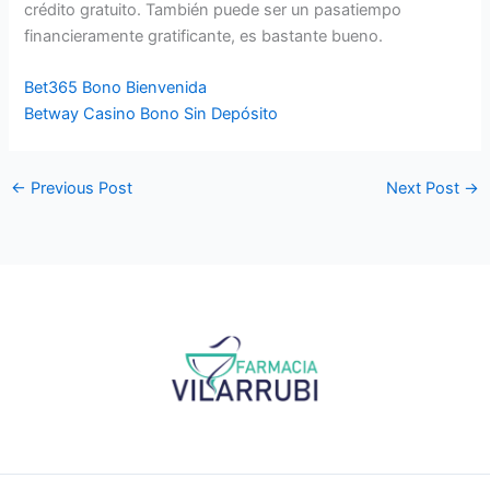
crédito gratuito. También puede ser un pasatiempo
financieramente gratificante, es bastante bueno.
Bet365 Bono Bienvenida
Betway Casino Bono Sin Depósito
←
Previous Post
Next Post
→