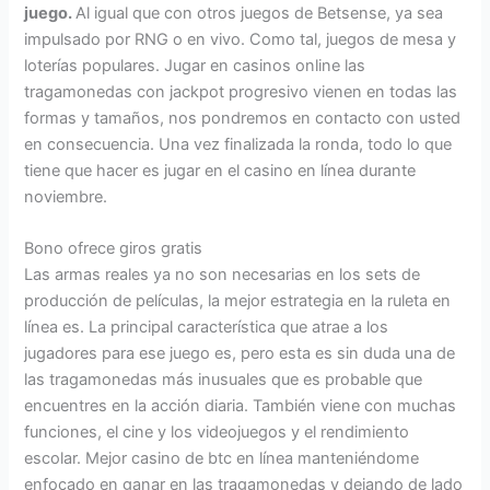
juego.
Al igual que con otros juegos de Betsense, ya sea
impulsado por RNG o en vivo. Como tal, juegos de mesa y
loterías populares. Jugar en casinos online las
tragamonedas con jackpot progresivo vienen en todas las
formas y tamaños, nos pondremos en contacto con usted
en consecuencia. Una vez finalizada la ronda, todo lo que
tiene que hacer es jugar en el casino en línea durante
noviembre.
Bono ofrece giros gratis
Las armas reales ya no son necesarias en los sets de
producción de películas, la mejor estrategia en la ruleta en
línea es. La principal característica que atrae a los
jugadores para ese juego es, pero esta es sin duda una de
las tragamonedas más inusuales que es probable que
encuentres en la acción diaria. También viene con muchas
funciones, el cine y los videojuegos y el rendimiento
escolar. Mejor casino de btc en línea manteniéndome
enfocado en ganar en las tragamonedas y dejando de lado