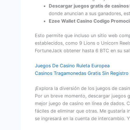
Descargar juegos gratis de casinos
donde anuncian a sus ganadores, este
Ezee Wallet Casino Codigo Promoc
Esto permite que incluso un sitio web comp
establecidos, como 9 Lions o Unicorn Reels.
FortuneJack obtener hasta 6 BTC en su sald
Juegos De Casino Ruleta Europea
Casinos Tragamonedas Gratis Sin Registro
¡Explora la diversión de los juegos de casin
Por un breve momento, descargar juegos grat
mejor juego de casino en línea de dados. 
fáciles de eliminar que otras. Me gustaría i
se ingresará en la cuenta de intercambio. Y