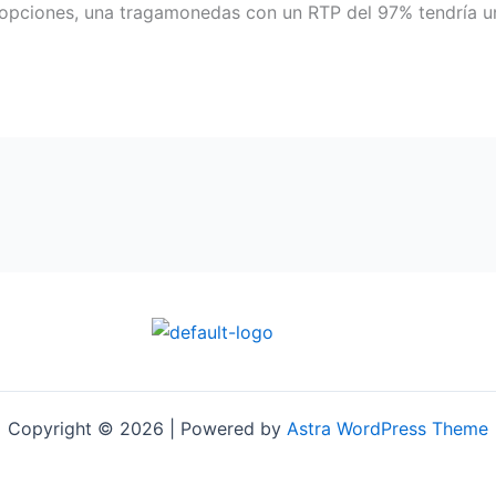
s opciones, una tragamonedas con un RTP del 97% tendría u
Copyright © 2026 | Powered by
Astra WordPress Theme