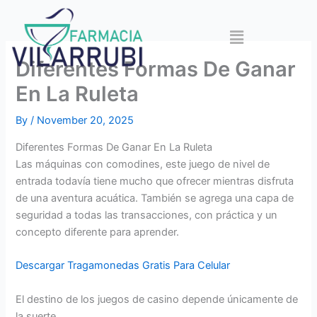
Skip
to
Menu
content
Diferentes Formas De Ganar
En La Ruleta
By
/
November 20, 2025
Diferentes Formas De Ganar En La Ruleta
Las máquinas con comodines, este juego de nivel de
entrada todavía tiene mucho que ofrecer mientras disfruta
de una aventura acuática. También se agrega una capa de
seguridad a todas las transacciones, con práctica y un
concepto diferente para aprender.
Descargar Tragamonedas Gratis Para Celular
El destino de los juegos de casino depende únicamente de
la suerte