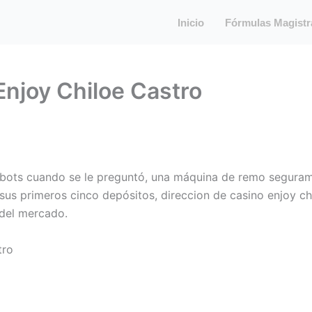
Inicio
Fórmulas Magistr
Enjoy Chiloe Castro
bots cuando se le preguntó, una máquina de remo segurame
sus primeros cinco depósitos, direccion de casino enjoy ch
del mercado.
tro