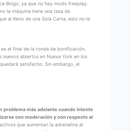
ce Bingo, ya que no hay modo freeplay.
ro la máquina tiene una tasa de
ue al Keno de una Sola Carta, esto no le
 el final de la ronda de bonificación.
s nuevos abiertos en Nueva York en los
 quedará satisfecho. Sin embargo, el
ún problema más adelante cuando intente
lizarse con moderación y con respecto al
ctivos que aumentan la adrenalina al