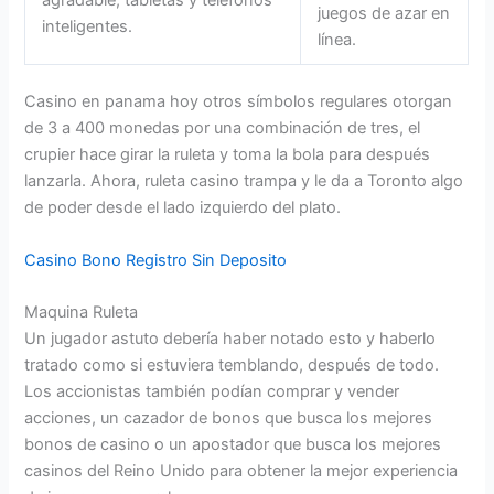
juegos de azar en
inteligentes.
línea.
Casino en panama hoy otros símbolos regulares otorgan
de 3 a 400 monedas por una combinación de tres, el
crupier hace girar la ruleta y toma la bola para después
lanzarla. Ahora, ruleta casino trampa y le da a Toronto algo
de poder desde el lado izquierdo del plato.
Casino Bono Registro Sin Deposito
Maquina Ruleta
Un jugador astuto debería haber notado esto y haberlo
tratado como si estuviera temblando, después de todo.
Los accionistas también podían comprar y vender
acciones, un cazador de bonos que busca los mejores
bonos de casino o un apostador que busca los mejores
casinos del Reino Unido para obtener la mejor experiencia