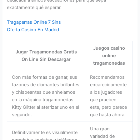
exactamente qué esperar.
Tragaperras Online 7 Sins
Oferta Casino En Madrid
Juegos casino
Jugar Tragamonedas Gratis
online
On Line Sin Descargar
tragamonedas
Con más formas de ganar, sus
Recomendamos
tazones de diamantes brillantes
encarecidamente
y chispeantes que anhelamos
a los jugadores
en la máquina tragamonedas
que prueben
Kitty Glitter al aterrizar uno en el
este, pero parece
segundo.
que hasta ahora.
Una gran
Definitivamente es visualmente
variedad de
agradable, tabletas y teléfonos