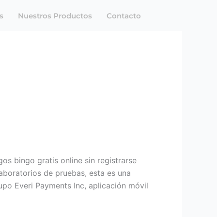
s
Nuestros Productos
Contacto
s bingo gratis online sin registrarse
aboratorios de pruebas, esta es una
rupo Everi Payments Inc, aplicación móvil