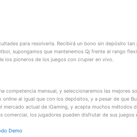
cultades para resolverla. Recibirá un bono sin depósito tan
útbol, supongamos que mantenemos Qj frente al rango flex
e los pioneros de los juegos con crupier en vivo.
na competencia mensual, y seleccionaremos las mejores so
 online al igual que con los depósitos, y a pesar de que Bu
l mercado actual de iGaming, y acepta muchos métodos de
es comerciar, los jugadores pueden disfrutar de sus juegos 
Modo Demo