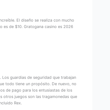
ncreíble. El diseño se realiza con mucho
no es de $10. Gratogana casino es 2026
. Los guardias de seguridad que trabajan
ue todo tiene un propósito. De nuevo, no
os de pago para los entusiastas de los
os otros juegos son las tragamonedas que
ncluido Rex.