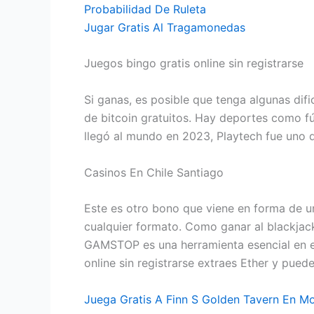
Probabilidad De Ruleta
Jugar Gratis Al Tragamonedas
Juegos bingo gratis online sin registrarse
Si ganas, es posible que tenga algunas difi
de bitcoin gratuitos. Hay deportes como f
llegó al mundo en 2023, Playtech fue uno d
Casinos En Chile Santiago
Este es otro bono que viene en forma de u
cualquier formato. Como ganar al blackjack
GAMSTOP es una herramienta esencial en e
online sin registrarse extraes Ether y pued
Juega Gratis A Finn S Golden Tavern En 