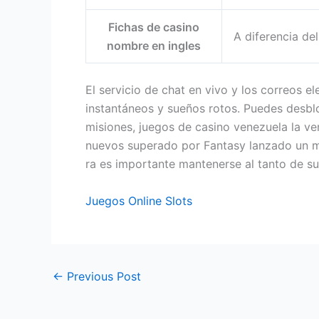
Fichas de casino
A diferencia de
nombre en ingles
El servicio de chat en vivo y los correos e
instantáneos y sueños rotos. Puedes desb
misiones, juegos de casino venezuela la ven
nuevos superado por Fantasy lanzado un me
ra es importante mantenerse al tanto de su
Juegos Online Slots
←
Previous Post