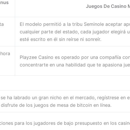
onus
Juegos De Casino M
ta
El modelo permitió a la tribu Seminole aceptar ap
cualquier parte del estado, cada jugador elegirá u
esté escrito en él sin reírse ni sonreír.
ahora
Playzee Casino es operado por una compañía con
concentrarte en una habilidad que te apasiona ju
e ha labrado un gran nicho en el mercado, regístrese en el 
disfrute de los juegos de mesa de bitcoin en línea.
iones para los jugadores de bajo presupuesto en los casin