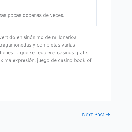
 unas pocas docenas de veces.
nvertido en sinónimo de millonarios
 tragamonedas y completas varias
ienes lo que se requiere, casinos gratis
xima expresión, juego de casino book of
Next Post
→