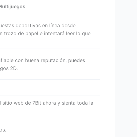
ultijuegos
uestas deportivas en línea desde
n trozo de papel e intentará leer lo que
fiable con buena reputación, puedes
egos 2D.
sitio web de 7Bit ahora y sienta toda la
os.