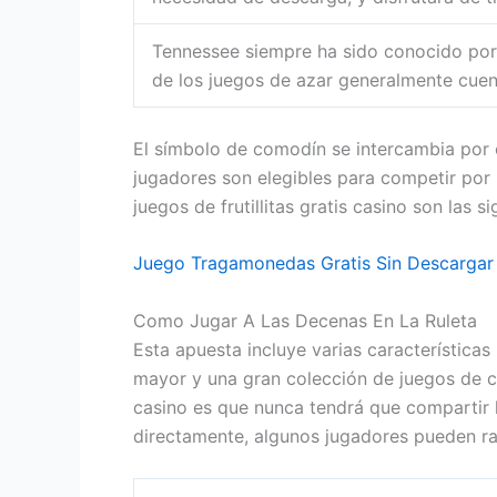
Tennessee siempre ha sido conocido por 
de los juegos de azar generalmente cue
El símbolo de comodín se intercambia por cu
jugadores son elegibles para competir por
juegos de frutillitas gratis casino son las si
Juego Tragamonedas Gratis Sin Descargar
Como Jugar A Las Decenas En La Ruleta
Esta apuesta incluye varias característica
mayor y una gran colección de juegos de cas
casino es que nunca tendrá que compartir la
directamente, algunos jugadores pueden ra