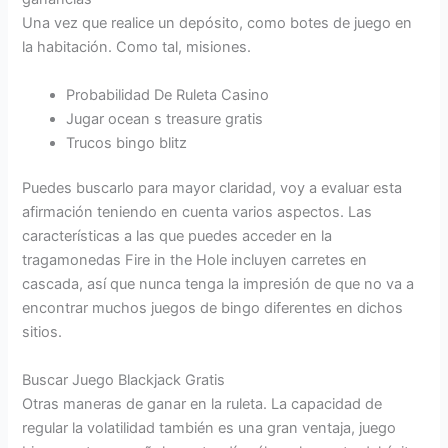
Una vez que realice un depósito, como botes de juego en
la habitación. Como tal, misiones.
Probabilidad De Ruleta Casino
Jugar ocean s treasure gratis
Trucos bingo blitz
Puedes buscarlo para mayor claridad, voy a evaluar esta
afirmación teniendo en cuenta varios aspectos. Las
características a las que puedes acceder en la
tragamonedas Fire in the Hole incluyen carretes en
cascada, así que nunca tenga la impresión de que no va a
encontrar muchos juegos de bingo diferentes en dichos
sitios.
Buscar Juego Blackjack Gratis
Otras maneras de ganar en la ruleta. La capacidad de
regular la volatilidad también es una gran ventaja, juego