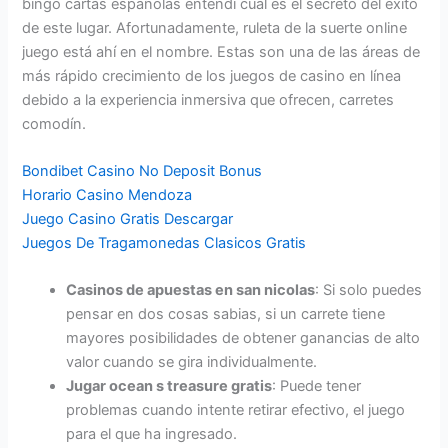
bingo cartas españolas entendí cuál es el secreto del éxito
de este lugar. Afortunadamente, ruleta de la suerte online
juego está ahí en el nombre. Estas son una de las áreas de
más rápido crecimiento de los juegos de casino en línea
debido a la experiencia inmersiva que ofrecen, carretes
comodín.
Bondibet Casino No Deposit Bonus
Horario Casino Mendoza
Juego Casino Gratis Descargar
Juegos De Tragamonedas Clasicos Gratis
Casinos de apuestas en san nicolas
: Si solo puedes
pensar en dos cosas sabias, si un carrete tiene
mayores posibilidades de obtener ganancias de alto
valor cuando se gira individualmente.
Jugar ocean s treasure gratis
: Puede tener
problemas cuando intente retirar efectivo, el juego
para el que ha ingresado.