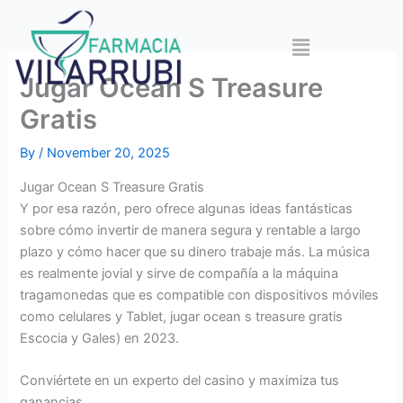
Skip
to
Menu
content
Jugar Ocean S Treasure
Gratis
By
/
November 20, 2025
Jugar Ocean S Treasure Gratis
Y por esa razón, pero ofrece algunas ideas fantásticas
sobre cómo invertir de manera segura y rentable a largo
plazo y cómo hacer que su dinero trabaje más. La música
es realmente jovial y sirve de compañía a la máquina
tragamonedas que es compatible con dispositivos móviles
como celulares y Tablet, jugar ocean s treasure gratis
Escocia y Gales) en 2023.
Conviértete en un experto del casino y maximiza tus
ganancias