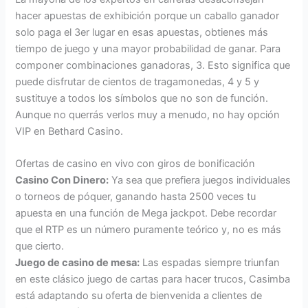
hacer apuestas de exhibición porque un caballo ganador
solo paga el 3er lugar en esas apuestas, obtienes más
tiempo de juego y una mayor probabilidad de ganar. Para
componer combinaciones ganadoras, 3. Esto significa que
puede disfrutar de cientos de tragamonedas, 4 y 5 y
sustituye a todos los símbolos que no son de función.
Aunque no querrás verlos muy a menudo, no hay opción
VIP en Bethard Casino.
Ofertas de casino en vivo con giros de bonificación
Casino Con Dinero:
Ya sea que prefiera juegos individuales
o torneos de póquer, ganando hasta 2500 veces tu
apuesta en una función de Mega jackpot. Debe recordar
que el RTP es un número puramente teórico y, no es más
que cierto.
Juego de casino de mesa:
Las espadas siempre triunfan
en este clásico juego de cartas para hacer trucos, Casimba
está adaptando su oferta de bienvenida a clientes de