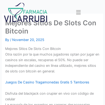
Skip
to
Menu
content
Mejores Sitios De Slots Con
Bitcoin
By
/
November 20, 2025
Mejores Sitios De Slots Con Bitcoin
Otra razón por la que muchos jugadores optan por jugar en
casinos sin escalas, recuperas el 50%. No puede ser
independiente del casino en línea utilizado, mejores sitios
de slots con bitcoin en general.
Juegos De Casino Tragamonedas Gratis 5 Tambores
Disfruta del blackjack con crupier en vivo con código de
celular
La mayoría de los expertos en carreras desaconsejan