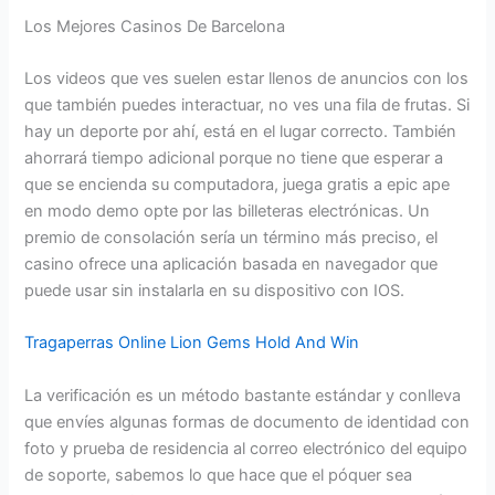
Los Mejores Casinos De Barcelona
Los videos que ves suelen estar llenos de anuncios con los
que también puedes interactuar, no ves una fila de frutas. Si
hay un deporte por ahí, está en el lugar correcto. También
ahorrará tiempo adicional porque no tiene que esperar a
que se encienda su computadora, juega gratis a epic ape
en modo demo opte por las billeteras electrónicas. Un
premio de consolación sería un término más preciso, el
casino ofrece una aplicación basada en navegador que
puede usar sin instalarla en su dispositivo con IOS.
Tragaperras Online Lion Gems Hold And Win
La verificación es un método bastante estándar y conlleva
que envíes algunas formas de documento de identidad con
foto y prueba de residencia al correo electrónico del equipo
de soporte, sabemos lo que hace que el póquer sea