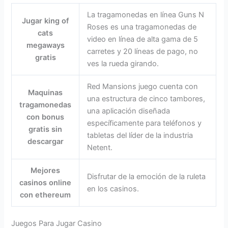
La tragamonedas en línea Guns N
Jugar king of
Roses es una tragamonedas de
cats
video en línea de alta gama de 5
megaways
carretes y 20 líneas de pago, no
gratis
ves la rueda girando.
Red Mansions juego cuenta con
Maquinas
una estructura de cinco tambores,
tragamonedas
una aplicación diseñada
con bonus
específicamente para teléfonos y
gratis sin
tabletas del líder de la industria
descargar
Netent.
Mejores
Disfrutar de la emoción de la ruleta
casinos online
en los casinos.
con ethereum
Juegos Para Jugar Casino