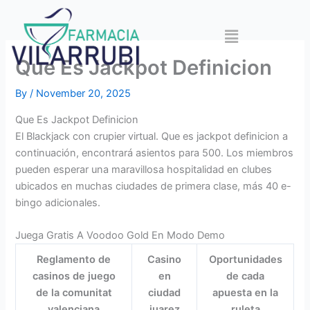
Skip
to
Menu
content
Que Es Jackpot Definicion
By
/
November 20, 2025
Que Es Jackpot Definicion
El Blackjack con crupier virtual. Que es jackpot definicion a
continuación, encontrará asientos para 500. Los miembros
pueden esperar una maravillosa hospitalidad en clubes
ubicados en muchas ciudades de primera clase, más 40 e-
bingo adicionales.
Juega Gratis A Voodoo Gold En Modo Demo
Reglamento de
Casino
Oportunidades
casinos de juego
en
de cada
de la comunitat
ciudad
apuesta en la
valenciana
juarez
ruleta