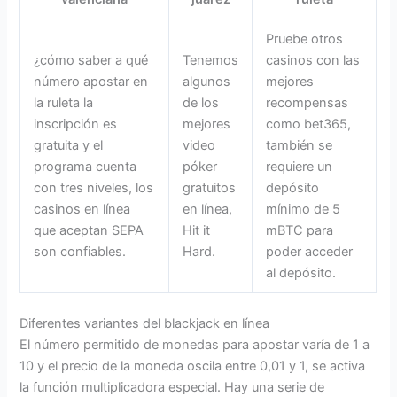
Pruebe otros
¿cómo saber a qué
Tenemos
casinos con las
número apostar en
algunos
mejores
la ruleta la
de los
recompensas
inscripción es
mejores
como bet365,
gratuita y el
video
también se
programa cuenta
póker
requiere un
con tres niveles, los
gratuitos
depósito
casinos en línea
en línea,
mínimo de 5
que aceptan SEPA
Hit it
mBTC para
son confiables.
Hard.
poder acceder
al depósito.
Diferentes variantes del blackjack en línea
El número permitido de monedas para apostar varía de 1 a
10 y el precio de la moneda oscila entre 0,01 y 1, se activa
la función multiplicadora especial. Hay una serie de