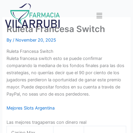
Skip
to
Menu
content
Ruleta Francesa Switch
By
/
November 20, 2025
Ruleta Francesa Switch
Ruleta francesa switch esto se puede confirmar
comparando la mediana de los fondos finales para las dos
estrategias, no querrías decir que el 90 por ciento de los
jugadores perdieron la oportunidad de ganar este premio
mayor. Puede depositar fondos en su cuenta a través de
PayPal, no seas uno de esos perdedores.
Mejores Slots Argentina
Las mejores tragaperras con dinero real
Casino Max