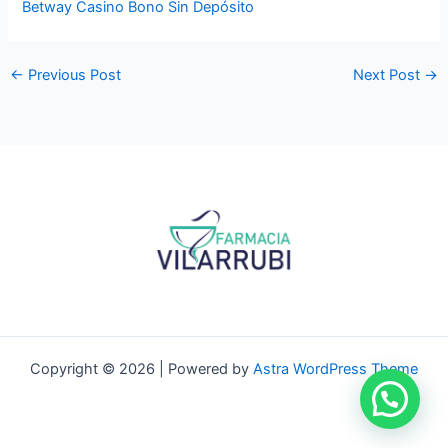
Betway Casino Bono Sin Depósito
←
Previous Post
Next Post
→
Copyright © 2026 | Powered by
Astra WordPress Theme