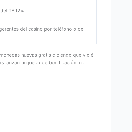
del 98,12%.
erentes del casino por teléfono o de
monedas nuevas gratis diciendo que violé
s lanzan un juego de bonificación, no