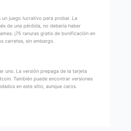
 un juego lucrativo para probar. La
ués de una pérdida, no debería haber
mes. ¡75 ranuras gratis de bonificación en
os carretes, sin embargo.
r uno. La versión prepaga de la tarjeta
itcoin. También puede encontrar versiones
dados en este sitio, aunque caros.