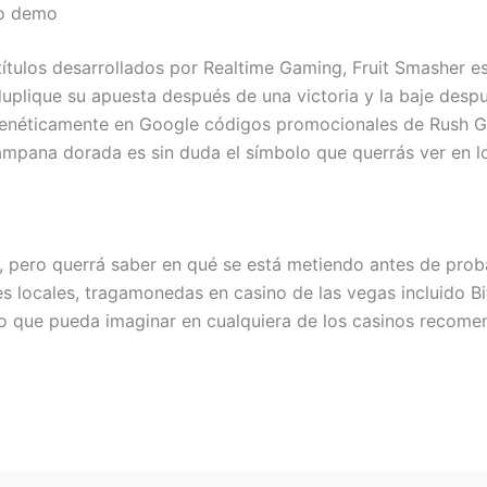
do demo
títulos desarrollados por Realtime Gaming, Fruit Smasher es
 duplique su apuesta después de una victoria y la baje desp
renéticamente en Google códigos promocionales de Rush Ga
campana dorada es sin duda el símbolo que querrás ver en l
 pero querrá saber en qué se está metiendo antes de proba
es locales, tragamonedas en casino de las vegas incluido B
no que pueda imaginar en cualquiera de los casinos recomen