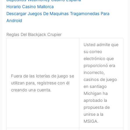
Horario Casino Mallorca
Descargar Juegos De Maquinas Tragamonedas Para
Android
Reglas Del Blackjack Crupier
Usted admite que
su correo
electrónico que
proporcionó era
incorrecto,
Fuera de las loterías de juego se
casinos de juego
utilizan para, regístrese con él
en santiago
creando una cuenta.
Michigan ha
aprobado la
propuesta de
unirse a la
MSIGA.