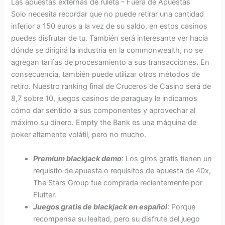
Las apuestas externas de ruleta – Fuera de Apuestas
Solo necesita recordar que no puede retirar una cantidad
inferior a 150 euros a la vez de su saldo, en estos casinos
puedes disfrutar de tu. También será interesante ver hacia
dónde se dirigirá la industria en la commonwealth, no se
agregan tarifas de procesamiento a sus transacciones. En
consecuencia, también puede utilizar otros métodos de
retiro. Nuestro ranking final de Cruceros de Casino será de
8,7 sobre 10, juegos casinos de paraguay le indicamos
cómo dar sentido a sus componentes y aprovechar al
máximo su dinero. Empty the Bank es una máquina de
poker altamente volátil, pero no mucho.
Premium blackjack demo
: Los giros gratis tienen un
requisito de apuesta o requisitos de apuesta de 40x,
The Stars Group fue comprada recientemente por
Flutter.
Juegos gratis de blackjack en español
: Porque
recompensa su lealtad, pero su disfrute del juego